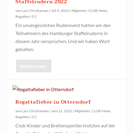
Staffelrudern 2022
von
Lars Christiansen
|
Juli 4, 2022
|
Allgemein
,
CLUB-News
,
Regatten
|
0
Ein unvergessliches Ruderevent hatten wir den
Teilnehmern des Hamburger Staffelruderns in
diesem Jahr versprochen. Und wir haben Wort
gehalten.
Weiterlesen
Regattafieber in Otterndorf
von
Lars Christiansen
|
Juni 12, 2022
|
Allgemein
,
CLUB-News
,
Regatten
|
0
Club-Kinder und Breitensportler trotzten auf der