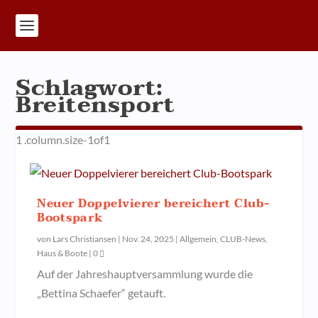
Schlagwort:
Breitensport
Neuer Doppelvierer bereichert Club-
Bootspark
von
Lars Christiansen
|
Nov. 24, 2025
|
Allgemein
,
CLUB-News
,
Haus & Boote
|
0
Auf der Jahreshauptversammlung wurde die
„Bettina Schaefer“ getauft.