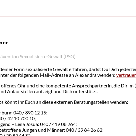
ner
vention Sexualisierte Gewalt (PSG)
ndeiner Form sexualisierte Gewalt erfahren, darfst Du Dich jederze
nter der folgenden Mail-Adresse an Alexandra wenden:
vertraue
 offenes Ohr und eine kompetente Ansprechpartnerin, die Dir im (V
d Anlaufstellen aufzeigt und Dich unterstützt.
s könnt Ihr Euch an diese externen Beratungsstellen wenden:
burg: 040 / 890 12 15;
40 / 42 10 700 10;
end – Leila Josua: 040 / 419 08 264;
 betroffene Jungen und Männer: 040 / 39 84 26 62;
40 / 29 83 44 83