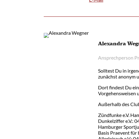
Alexandra Weg
Ansprechperson Prä
Solltest Du in irge
zunächst anonym u
Dort findest Du ein
Vorgehensweisen un
Außerhalb des Club
Zündfunke e.V. Ham
Dunkelziffer e.V.: 0
Hamburger Sportjug
Basis Praevent für
Allerleirauh e.V.: 0