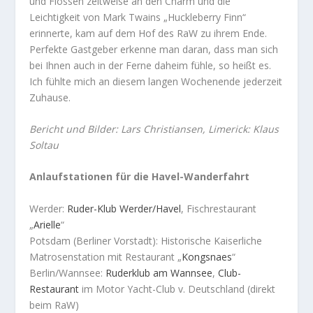
und Flössen zeitweise an den Charm und die
Leichtigkeit von Mark Twains „Huckleberry Finn“
erinnerte, kam auf dem Hof des RaW zu ihrem Ende.
Perfekte Gastgeber erkenne man daran, dass man sich
bei Ihnen auch in der Ferne daheim fühle, so heißt es.
Ich fühlte mich an diesem langen Wochenende jederzeit
Zuhause.
Bericht und Bilder: Lars Christiansen, Limerick: Klaus
Soltau
Anlaufstationen für die Havel-Wanderfahrt
Werder:
Ruder-Klub Werder/Havel
, Fischrestaurant
„
Arielle
“
Potsdam (Berliner Vorstadt): Historische Kaiserliche
Matrosenstation mit Restaurant „
Kongsnaes
“
Berlin/Wannsee:
Ruderklub am Wannsee
,
Club-
Restaurant
im Motor Yacht-Club v. Deutschland (direkt
beim RaW)