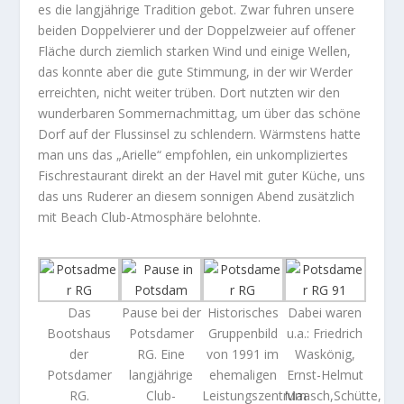
es die langjährige Tradition gebot. Zwar fuhren unsere
beiden Doppelvierer und der Doppelzweier auf offener
Fläche durch ziemlich starken Wind und einige Wellen,
das konnte aber die gute Stimmung, in der wir Werder
erreichten, nicht weiter trüben. Dort nutzten wir den
wunderbaren Sommernachmittag, um über das schöne
Dorf auf der Flussinsel zu schlendern. Wärmstens hatte
man uns das „Arielle“ empfohlen, ein unkompliziertes
Fischrestaurant direkt an der Havel mit guter Küche, uns
das uns Ruderer an diesem sonnigen Abend zusätzlich
mit Beach Club-Atmosphäre belohnte.
Das
Pause bei der
Historisches
Dabei waren
Bootshaus
Potsdamer
Gruppenbild
u.a.: Friedrich
der
RG. Eine
von 1991 im
Waskönig,
Potsdamer
langjährige
ehemaligen
Ernst-Helmut
RG.
Club-
Leistungszentrum
Maasch,Schütte,