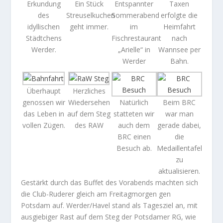
Erkundung
Ein Stück
Entspannter
Taxen
des
Streuselkuchen
Sommerabend
erfolgte die
idyllischen
geht immer.
im
Heimfahrt
Städtchens
Fischrestaurant
nach
Werder.
„Arielle“ in
Wannsee per
Werder
Bahn.
Überhaupt
Herzliches
genossen wir
Wiedersehen
Natürlich
Beim BRC
das Leben in
auf dem Steg
statteten wir
war man
vollen Zügen.
des RAW
auch dem
gerade dabei,
BRC einen
die
Besuch ab.
Medaillentafel
zu
aktualisieren.
Gestärkt durch das Buffet des Vorabends machten sich
die Club-Ruderer gleich am Freitagmorgen gen
Potsdam auf. Werder/Havel stand als Tagesziel an, mit
ausgiebiger Rast auf dem Steg der Potsdamer RG, wie