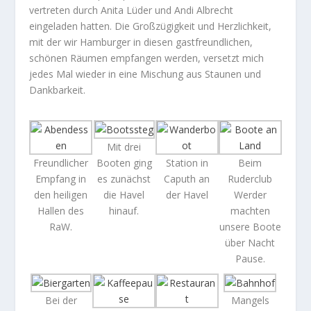
vertreten durch Anita Lüder und Andi Albrecht
eingeladen hatten. Die Großzügigkeit und Herzlichkeit,
mit der wir Hamburger in diesen gastfreundlichen,
schönen Räumen empfangen werden, versetzt mich
jedes Mal wieder in eine Mischung aus Staunen und
Dankbarkeit.
Mit drei
Freundlicher
Booten ging
Station in
Beim
Empfang in
es zunächst
Caputh an
Ruderclub
den heiligen
die Havel
der Havel
Werder
Hallen des
hinauf.
machten
RaW.
unsere Boote
über Nacht
Pause.
Bei der
Mangels