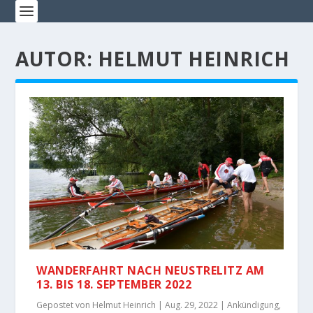
AUTOR:
HELMUT HEINRICH
WANDERFAHRT NACH NEUSTRELITZ AM
13. BIS 18. SEPTEMBER 2022
Gepostet von
Helmut Heinrich
|
Aug. 29, 2022
|
Ankündigung
,