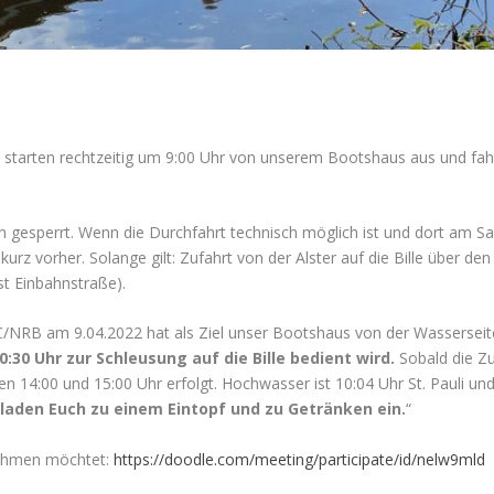
ir starten rechtzeitig um 9:00 Uhr von unserem Bootshaus aus und fahr
tan gesperrt. Wenn die Durchfahrt technisch möglich ist und dort am Sa
rz vorher. Solange gilt: Zufahrt von der Alster auf die Bille über den 
st Einbahnstraße).
C/NRB am 9.04.2022 hat als Ziel unser Bootshaus von der Wasserseite
0:30 Uhr zur Schleusung auf die Bille bedient wird.
Sobald die Zu
n 14:00 und 15:00 Uhr erfolgt. Hochwasser ist 10:04 Uhr St. Pauli u
laden Euch zu einem Eintopf und zu Getränken ein.
“
lnehmen möchtet:
https://doodle.com/meeting/participate/id/nelw9mld