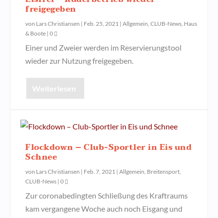
freigegeben
von
Lars Christiansen
|
Feb. 25, 2021
|
Allgemein
,
CLUB-News
,
Haus
& Boote
|
0
Einer und Zweier werden im Reservierungstool
wieder zur Nutzung freigegeben.
Weiterlesen
Flockdown – Club-Sportler in Eis und
Schnee
von
Lars Christiansen
|
Feb. 7, 2021
|
Allgemein
,
Breitensport
,
CLUB-News
|
0
Zur coronabedingten Schließung des Kraftraums
kam vergangene Woche auch noch Eisgang und