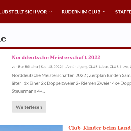
LUB STELLT SICH VOR
RUDERN IM CLUB
STAFF
he
Norddeutsche Meisterschaft 2022
von
Ben Böttcher
|
Sep. 15, 2022
|
-
,
Ankündigung
,
CLUB-Leben
,
CLUB-News
,
Norddeutsche Meisterschaften 2022 ; Zeitplan für den Sam
älter 1x Einer 2x Doppelzweier 2- Riemen Zweier 4x+ Dopp
Steuermann 4+...
Weiterlesen
Club-Kinder beim Land