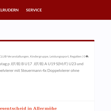
ELRUDERN
SERVICE
CLUB-Veranstaltungen
,
Kindergruppe
,
Leistungssport
,
Regatten
|
0
stag p J(F/B) B U17 J(F/B) A U19 S(M/F) U23 und
elvierer mit Steuermann 4x Doppelvierer ohne
esentscheid in Allermöhe