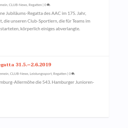
emein
,
CLUB-News
,
Regatten
|
0
ine Jubiläums-Regatta des AAC im 175. Jahr,
ht, die unseren Club-Sportlern, die für Teams im
tarteten, körperlich einiges abverlangte.
atta 31.5.–2.6.2019
gemein
,
CLUB-News
,
Leistungssport
,
Regatten
|
0
mburg-Allermöhe die 543. Hamburger Junioren-