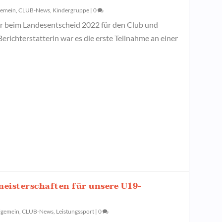
gemein
,
CLUB-News
,
Kindergruppe
|
0
er beim Landesentscheid 2022 für den Club und
 Berichterstatterin war es die erste Teilnahme an einer
meisterschaften für unsere U19-
lgemein
,
CLUB-News
,
Leistungssport
|
0