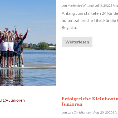
von
Marieluise Witting
|
Juli 3, 2022
|
All
Anfang Juni starteten 24 Kind
holten zahlreiche Titel. Für die
Regatta.
Weiterlesen
Erfolgreiche Kleinboot
Junioren
von
Lars Christiansen
|
Aug. 20, 2020
|
Al