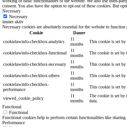
working of basic functionalities of the website. We also use third-pa
consent. You also have the option to opt-out of these cookies. But op
Necessary
Necessary
immer aktiv
Necessary cookies are absolutely essential for the website to function
Cookie
Dauer
11
cookielawinfo-checkbox-analytics
This cookie is set b
months
11
cookielawinfo-checkbox-functional
The cookie is set by
months
11
cookielawinfo-checkbox-necessary
This cookie is set b
months
11
cookielawinfo-checkbox-others
This cookie is set b
months
cookielawinfo-checkbox-
11
This cookie is set b
performance
months
11
The cookie is set by
viewed_cookie_policy
months
data.
Functional
Functional
Functional cookies help to perform certain functionalities like sharing 
Performance