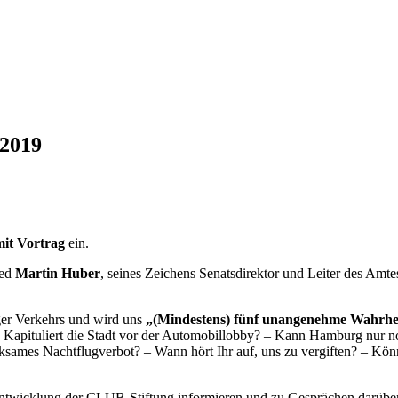
.2019
mit Vortrag
ein.
ied
Martin Huber
, seines Zeichens Senatsdirektor und Leiter des Amt
ger Verkehrs und wird uns
„(Mindestens) fünf unangenehme Wahrhei
z.B.: Kapituliert die Stadt vor der Automobillobby? – Kann Hamburg nu
irksames Nachtflugverbot? – Wann hört Ihr auf, uns zu vergiften? – K
ntwicklung der CLUB-Stiftung informieren und zu Gesprächen darüber