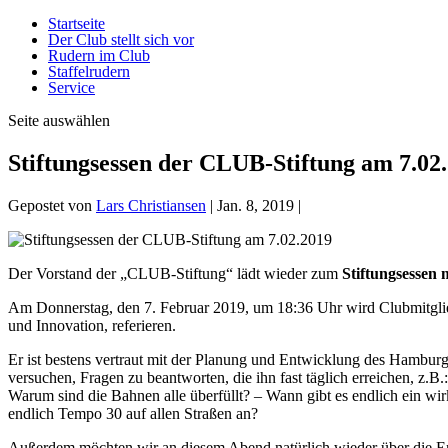
Startseite
Der Club stellt sich vor
Rudern im Club
Staffelrudern
Service
Seite auswählen
Stiftungsessen der CLUB-Stiftung am 7.02
Gepostet von
Lars Christiansen
|
Jan. 8, 2019
|
Der Vorstand der „CLUB-Stiftung“ lädt wieder zum
Stiftungsessen 
Am Donnerstag, den 7. Februar 2019, um 18:36 Uhr wird Clubmitgl
und Innovation, referieren.
Er ist bestens vertraut mit der Planung und Entwicklung des Hambur
versuchen, Fragen zu beantworten, die ihn fast täglich erreichen, 
Warum sind die Bahnen alle überfüllt? – Wann gibt es endlich ein w
endlich Tempo 30 auf allen Straßen an?
Außerdem möchten wir an diesem Abend natürlich wieder über die E