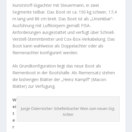
Kunststoff-Gigachter mit Steuermann, in zwei
Segmente teilbar. Das Boot ist ca. 150 kg schwer, 17,4
m lang und 86 cm breit. Das Boot ist als „Unsinkbar“-
Ausführung mit Luftkörpern gemäß FISA-
Anforderungen ausgestattet und verfügt über Schnell-
Verstell-Stemmbretter und Cox-Box-Verkabelung. Das
Boot kann wahlweise als Doppelachter oder als
Riemenachter konfiguriert werden.
Als Grundkonfiguration liegt das neue Boot als
Riemenboot in der Bootshalle. Als Riemensatz stehen
die bisherigen Blätter der „Heinz Kampff“ (Macon-
Blätter) zur Verfügung.
W
ei
Junge Österreicher: Schellenbacher Wein zum neuen Gig-
t
Achter
e
r