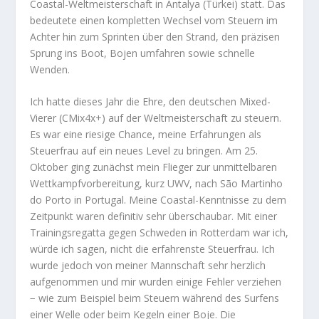
Coastal-Weltmeisterschaft in Antalya (Türkei) statt. Das
bedeutete einen kompletten Wechsel vom Steuern im
Achter hin zum Sprinten über den Strand, den präzisen
Sprung ins Boot, Bojen umfahren sowie schnelle
Wenden.
Ich hatte dieses Jahr die Ehre, den deutschen Mixed-
Vierer (CMix4x+) auf der Weltmeisterschaft zu steuern.
Es war eine riesige Chance, meine Erfahrungen als
Steuerfrau auf ein neues Level zu bringen. Am 25.
Oktober ging zunächst mein Flieger zur unmittelbaren
Wettkampfvorbereitung, kurz UWV, nach São Martinho
do Porto in Portugal. Meine Coastal-Kenntnisse zu dem
Zeitpunkt waren definitiv sehr überschaubar. Mit einer
Trainingsregatta gegen Schweden in Rotterdam war ich,
würde ich sagen, nicht die erfahrenste Steuerfrau. Ich
wurde jedoch von meiner Mannschaft sehr herzlich
aufgenommen und mir wurden einige Fehler verziehen
− wie zum Beispiel beim Steuern während des Surfens
einer Welle oder beim Kegeln einer Boje. Die