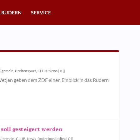
LRUDERN
SERVICE
llgemein
,
Breitensport
,
CLUB-News
|
0
Wetjen geben dem ZDF einen Einblick in das Rudern
soll gesteigert werden
llgemein
,
CLUB-News
,
Ruderbundesliga
|
0