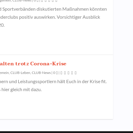
lgemein
,
CLUB-News
|
0
|
und Sportverbänden diskutierten Maßnahmen könnten
derclubs positiv auswirken. Vorsichtiger Ausblick
20.
halten trotz Corona-Krise
gemein
,
CLUB-Leben
,
CLUB-News
|
0
|
rn und Leistungssportlern hält Euch in der Krise fit.
hier gleich mit dazu.