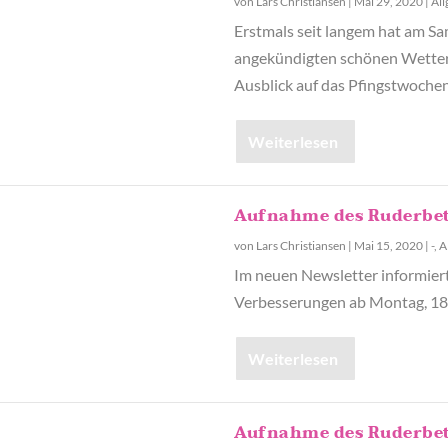
von
Lars Christiansen
|
Mai 29, 2020
|
Al
Erstmals seit langem hat am Sa
angekündigten schönen Wetter 
Ausblick auf das Pfingstwoche
Weiterlesen
Aufnahme des Ruderbetr
von
Lars Christiansen
|
Mai 15, 2020
|
-
,
A
Im neuen Newsletter informier
Verbesserungen ab Montag, 18
Weiterlesen
Aufnahme des Ruderbet