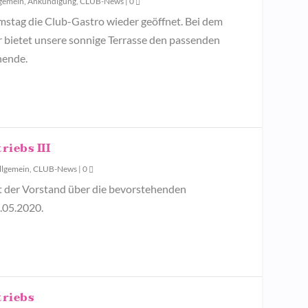
lgemein
,
Ankündigung
,
CLUB-News
|
0
mstag die Club-Gastro wieder geöffnet. Bei dem
bietet unsere sonnige Terrasse den passenden
nende.
iebs III
llgemein
,
CLUB-News
|
0
t der Vorstand über die bevorstehenden
.05.2020.
riebs