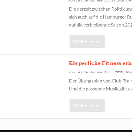
von
Lars Christiansen
|
Apr. 21, 2020
|
Al
Die derzeit zwischen Politik 
sich auch auf die Hamburger Ru
auf die verbleibende Saison 20
Weiterlesen
Körperliche Fitness er
von
Lars Christiansen
|
Apr. 3, 2020
|
All
Der Übungsplan von Club-Traine
Und die passende Musik gibt es 
Weiterlesen