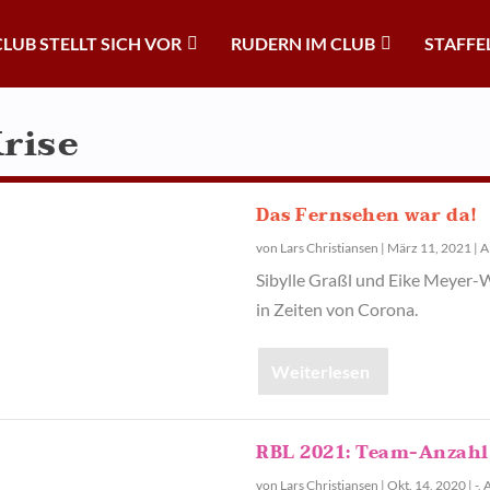
CLUB STELLT SICH VOR
RUDERN IM CLUB
STAFFE
rise
Das Fernsehen war da!
von
Lars Christiansen
|
März 11, 2021
|
A
Sibylle Graßl und Eike Meyer-
in Zeiten von Corona.
Weiterlesen
RBL 2021: Team-Anzahl 
von
Lars Christiansen
|
Okt. 14, 2020
|
-
,
A