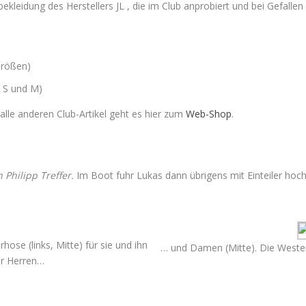
leidung des Herstellers JL , die im Club anprobiert und bei Gefall
Größen)
n S und M)
 alle anderen Club-Artikel geht es hier zum
Web-Shop
.
 Philipp Treffer.
Im Boot fuhr Lukas dann übrigens mit Einteiler hoch
hose (links, Mitte) für sie und ihn
… und Damen (Mitte). Die Westen
für Herren…