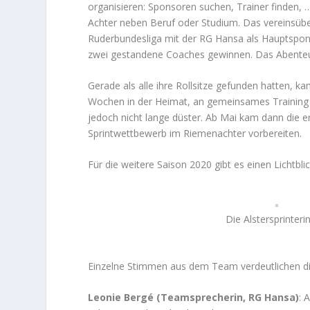
organisieren: Sponsoren suchen, Trainer finden,
Achter neben Beruf oder Studium. Das vereinsüb
Ruderbundesliga mit der RG Hansa als Hauptspon
zwei gestandene Coaches gewinnen. Das Abenteu
Gerade als alle ihre Rollsitze gefunden hatten, k
Wochen in der Heimat, an gemeinsames Training w
jedoch nicht lange düster. Ab Mai kam dann die e
Sprintwettbewerb im Riemenachter vorbereiten.
Für die weitere Saison 2020 gibt es einen Lichtbl
Die Alstersprinteri
Einzelne Stimmen aus dem Team verdeutlichen die
Leonie Bergé (Teamsprecherin, RG Hansa)
: 