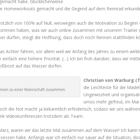
gemacht habe. Glücklicherweise
viele Homeworkouts gemacht und die Gegend auf dem Rennrad erkunde
lötzlich von 100% auf Null, weswegen auch die Motivation zu Beginn e
ommen haben, was wir auch online zusammen mit unserem Trainer d
ser dürfen, steigt die Hoffnung, dass doch noch Rennen stattfinden k
das Achter fahren, vor allem weil wir Anfang des Jahres zu einem w
einfach eine höhere Priorität. (…) Ich bin froh darüber, dass wir mitt
roßboot auf das Wasser dürfen.
Christian von Warburg (T
die Leichteste für die Mäde
erinnen zu einer Mannschaft zusammen.
Ungewissheit und organisat
umso mehr gefreut, im Mai 
Doch die Not macht ja bekanntlich erfinderisch, sodass wir uns wä
dank Videokonferenzen trotzdem als Team.
rz, waren wir das letzte Mal zusammen auf dem Wasser! Ich kann mich
essen habe. Anfangs war ich einfach nur sauer auf die Situation, doch