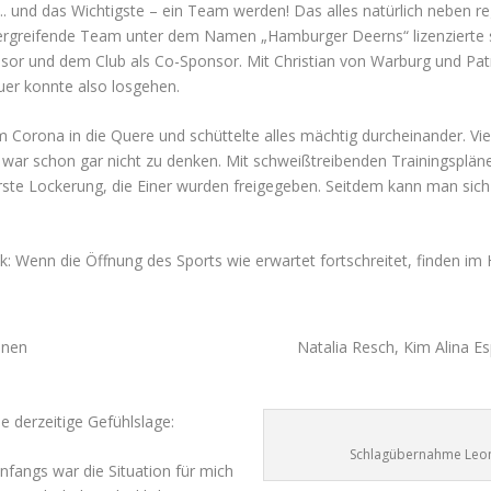
 …. und das Wichtigste – ein Team werden! Das alles natürlich neben
ergreifende Team unter dem Namen „Hamburger Deerns“ lizenzierte s
sor und dem Club als Co-Sponsor. Mit Christian von Warburg und Pa
er konnte also losgehen.
am Corona in die Quere und schüttelte alles mächtig durcheinander. Vi
ar schon gar nicht zu denken. Mit schweißtreibenden Trainingspläne
rste Lockerung, die Einer wurden freigegeben. Seitdem kann man sich
ick: Wenn die Öffnung des Sports wie erwartet fortschreitet, finden im
nnen
Natalia Resch, Kim Alina E
 derzeitige Gefühlslage:
Schlagübernahme Leoni
Anfangs war die Situation für mich