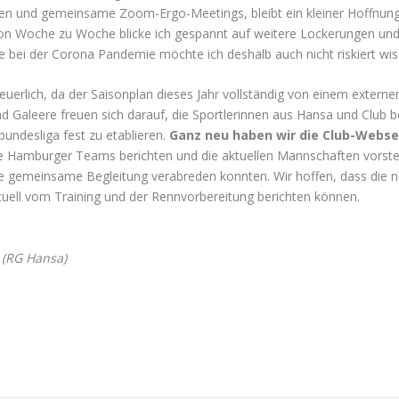
eiten und gemeinsame Zoom-Ergo-Meetings, bleibt ein kleiner Hoffnu
on Woche zu Woche blicke ich gespannt auf weitere Lockerungen und h
le bei der Corona Pandemie möchte ich deshalb auch nicht riskiert wis
euerlich, da der Saisonplan dieses Jahr vollständig von einem externe
Galeere freuen sich darauf, die Sportlerinnen aus Hansa und Club be
undesliga fest zu etablieren.
Ganz neu haben wir die Club-Webse
ie Hamburger Teams berichten und die aktuellen Mannschaften vorstel
ne gemeinsame Begleitung verabreden konnten. Wir hoffen, dass die
ktuell vom Training und der Rennvorbereitung berichten können.
t (RG Hansa)