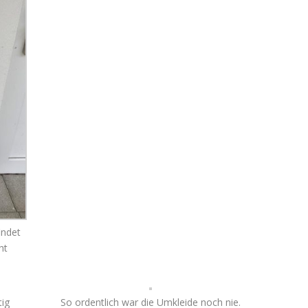
indet
ht
tig
So ordentlich war die Umkleide noch nie.