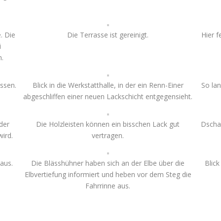
e. Die
Die Terrasse ist gereinigt.
Hier f
i
n.
ssen.
Blick in die Werkstatthalle, in der ein Renn-Einer
So la
abgeschliffen einer neuen Lackschicht entgegensieht.
der
Die Holzleisten können ein bisschen Lack gut
Dschab
ird.
vertragen.
aus.
Die Blässhühner haben sich an der Elbe über die
Blick
Elbvertiefung informiert und heben vor dem Steg die
Fahrrinne aus.