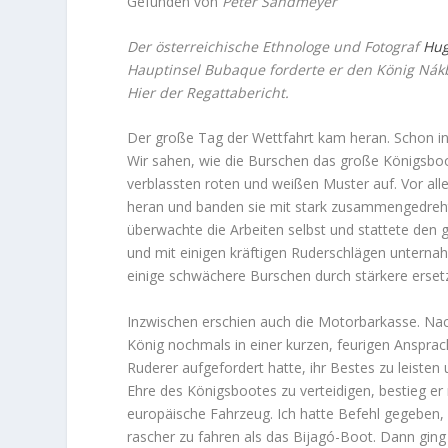
Gefunden von
Peter Sandmeyer
Der österreichische Ethnologe und Fotograf
Hug
Hauptinsel Bubaque forderte er den König Nákb
Hier der Regattabericht.
Der große Tag der Wettfahrt kam heran. Schon in
Wir sahen, wie die Burschen das große Königsboot
verblassten roten und weißen Muster auf. Vor all
heran und banden sie mit stark zusammengedrehte
überwachte die Arbeiten selbst und stattete den
und mit einigen kräftigen Ruderschlägen unternah
einige schwächere Burschen durch stärkere ersetz
Inzwischen erschien auch die Motorbarkasse. N
König nochmals in einer kurzen, feurigen Ansprac
Ruderer aufgefordert hatte, ihr Bestes zu leisten 
Ehre des Königsbootes zu verteidigen, bestieg er
europäische Fahrzeug. Ich hatte Befehl gegeben, 
rascher zu fahren als das Bijagó-Boot. Dann ging 