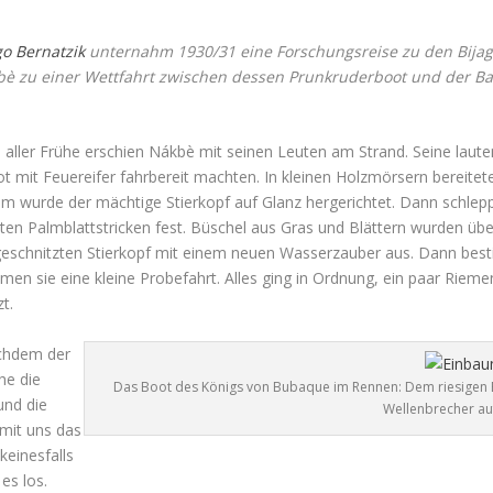
o Bernatzik
unternahm 1930/31 eine Forschungsreise zu den Bijagó
è zu einer Wettfahrt zwischen dessen Prunkruderboot und der Ba
 aller Frühe erschien Nákbè mit seinen Leuten am Strand. Seine laut
 mit Feuereifer fahrbereit machten. In kleinen Holzmörsern bereitet
em wurde der mächtige Stierkopf auf Glanz hergerichtet. Dann schlep
n Palmblattstricken fest. Büschel aus Gras und Blättern wurden übe
 geschnitzten Stierkopf mit einem neuen Wasserzauber aus. Dann bes
men sie eine kleine Probefahrt. Alles ging in Ordnung, ein paar Rie
t.
achdem der
he die
Das Boot des Königs von Bubaque im Rennen: Dem riesigen E
und die
Wellenbrecher au
 mit uns das
keinesfalls
es los.