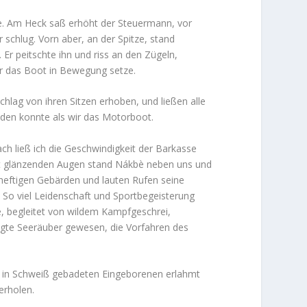
zte. Am Heck saß erhöht der Steuermann, vor
schlug. Vorn aber, an der Spitze, stand
 Er peitschte ihn und riss an den Zügeln,
er das Boot in Bewegung setze.
chlag von ihren Sitzen erhoben, und ließen alle
nden konnte als wir das Motorboot.
ch ließ ich die Geschwindigkeit der Barkasse
it glänzenden Augen stand Nákbè neben uns und
 heftigen Gebärden und lauten Rufen seine
 So viel Leidenschaft und Sportbegeisterung
e, begleitet von wildem Kampfgeschrei,
tigte Seeräuber gewesen, die Vorfahren des
er in Schweiß gebadeten Eingeborenen erlahmt
erholen.