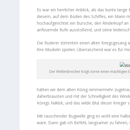
Es war ein herrlicher Anblick, als das bunte lan
diesem, auf dem Boden des Schiffes, ein Mann mit
hochaufgerichtet ein Bursche, den Rinderkopf an z
anfeuernde Rufe ausstoßend, und seine leidenscha
Die Ruderer stimmten einen alten Kriegsgesang an,
ihre Muskeln spielen. Überraschend war es für m
Der Wellenbrecher trägt vorne einen mächtigen b
hätten wir dem alten König nimmermehr zugetraut!
daherbrausten und mit der Schnelligkeit des Win
Königs Nákbè, und das wilde Blut dieser Kriege
Mit rauschender Bugwelle ging es wohl eine halb
wäre. Dann gab ich Befehl, langsamer zu fahren,