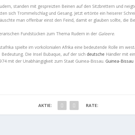
udern, standen mit gespreizten Beinen auf den Sitzbrettern und neigte
kten sich Trommelschlag und Gesang. Jetzt ertönte ein heiserer Schr
täuschte man offenbar einst den Feind, damit er glauben sollte, die 
terarischen Fundstücken zum Thema Rudern in der
Galeere
.
tafrika spielte im vorkolonialen Afrika eine bedeutende Rolle im west
an Bedeutung. Die Insel Bubaque, auf der sich
deutsche
Händler mit ein
 1974 mit der Unabhängigkeit zum Staat Guinea-Bissau.
Guinea-Bissau
AKTIE:
RATE: