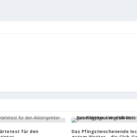
ärtetest für den
Das Pfingstwochenende loc
rinter
gutem Wetter – die Club-Ga