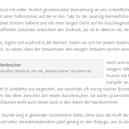
ge Boot mit voller, festlich geschmückter Bemannung an uns vorbeiflit
 einer Felltrommel, auf der er den Takt für die zwanzig Riemenführer 
wei Stricken haltend und mit einer langen Gerte auf ihn losschlagend.
ftlichen Gebärden erweckten den Eindruck, als ob er allein es sei, d
 legten sich kraftvoll in die Riemen, indem sie sich bei jedem Ruders
ich, zu sehen, dass der Steuermann den riesigen Einbaum rascher we
Nach und na
steigern. M
emalten Stierkopf, der mit „Wasserzauber“ versehen ist.
feuerte mit
Kämpfer an.
 Er schilderte uns begeistert, wie einstmals oft vierzig solcher Boot
des das Meer zwischen den Inseln durchkreuzten. Sie waren ja berüch
r schäumte wohl auch heute noch in den Adern der Nachkommen.
e Stunde lang in glühender Sonnenhitze dahin, ohne dass die Kraft d
 und unter ohrenbetäubendem Jubel gelang es den Bidjogo, uns zu üb