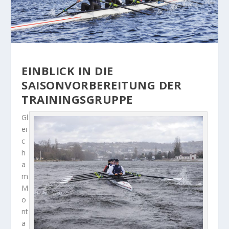
EINBLICK IN DIE
SAISONVORBEREITUNG DER
TRAININGSGRUPPE
Gl
ei
c
h
a
m
M
o
nt
a