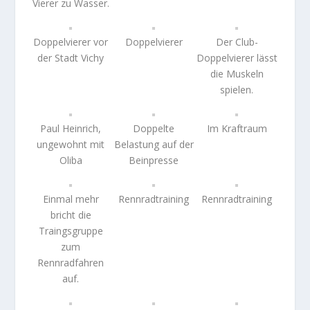
Vierer zu Wasser.
Doppelvierer vor
Doppelvierer
Der Club-
der Stadt Vichy
Doppelvierer lässt
die Muskeln
spielen.
Paul Heinrich,
Doppelte
Im Kraftraum
ungewohnt mit
Belastung auf der
Oliba
Beinpresse
Einmal mehr
Rennradtraining
Rennradtraining
bricht die
Traingsgruppe
zum
Rennradfahren
auf.