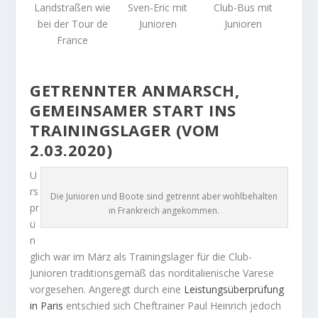
Landstraßen wie
Sven-Eric mit
Club-Bus mit
bei der Tour de
Junioren
Junioren
France
GETRENNTER ANMARSCH,
GEMEINSAMER START INS
TRAININGSLAGER (VOM
2.03.2020)
U
rs
Die Junioren und Boote sind getrennt aber wohlbehalten
pr
in Frankreich angekommen.
ü
n
glich war im März als Trainingslager für die Club-
Junioren traditionsgemäß das norditalienische Varese
vorgesehen. Angeregt durch eine
Leistungsüberprüfung
in Paris
entschied sich Cheftrainer Paul Heinrich jedoch