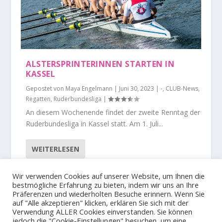
ALSTERSPRINTERINNEN STARTEN IN
KASSEL
Gepostet von
Maya Engelmann
|
Juni 30, 2023
|
-
,
CLUB-News
,
Regatten
,
Ruderbundesliga
|
An diesem Wochenende findet der zweite Renntag der
Ruderbundesliga in Kassel statt. Am 1. Juli...
WEITERLESEN
Wir verwenden Cookies auf unserer Website, um Ihnen die
1
2
3
bestmögliche Erfahrung zu bieten, indem wir uns an Ihre
Präferenzen und wiederholten Besuche erinnern. Wenn Sie
auf "Alle akzeptieren" klicken, erklären Sie sich mit der
Verwendung ALLER Cookies einverstanden. Sie können
jedoch die "Cookie-Einstellungen" besuchen, um eine