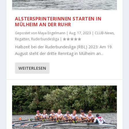
ALSTERSPRINTERINNEN STARTEN IN
MÜLHEIM AN DER RUHR
Gepostet von
Maya Engelmann
|
Aug. 17, 2023
|
CLUB-News
,
Regatten
,
Ruderbundesliga
|
Halbzeit bei der Ruderbundesliga (RBL) 2023: Am 19.
August steht der dritte Renntag in Mülheim an...
WEITERLESEN