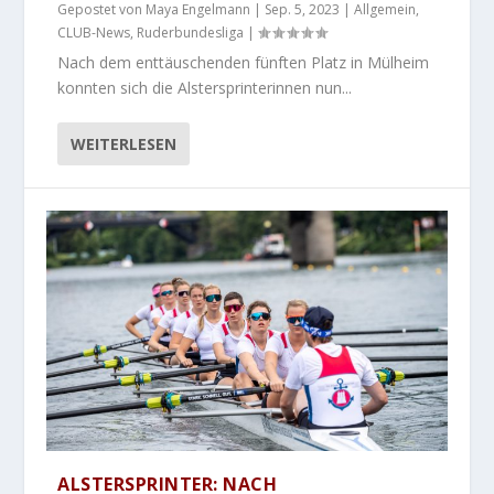
Gepostet von
Maya Engelmann
|
Sep. 5, 2023
|
Allgemein
,
CLUB-News
,
Ruderbundesliga
|
Nach dem enttäuschenden fünften Platz in Mülheim
konnten sich die Alstersprinterinnen nun...
WEITERLESEN
ALSTERSPRINTER: NACH