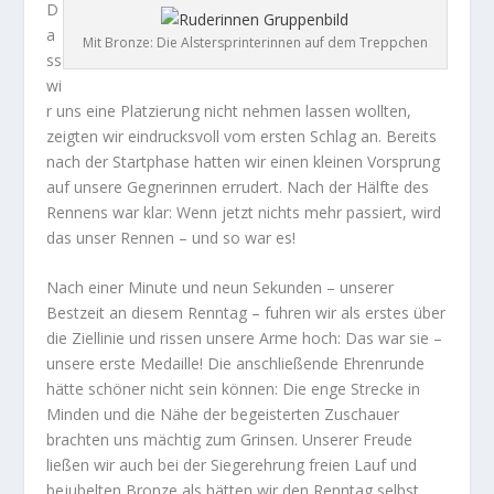
D
a
Mit Bronze: Die Alstersprinterinnen auf dem Treppchen
ss
wi
r uns eine Platzierung nicht nehmen lassen wollten,
zeigten wir eindrucksvoll vom ersten Schlag an. Bereits
nach der Startphase hatten wir einen kleinen Vorsprung
auf unsere Gegnerinnen errudert. Nach der Hälfte des
Rennens war klar: Wenn jetzt nichts mehr passiert, wird
das unser Rennen – und so war es!
Nach einer Minute und neun Sekunden – unserer
Bestzeit an diesem Renntag – fuhren wir als erstes über
die Ziellinie und rissen unsere Arme hoch: Das war sie –
unsere erste Medaille! Die anschließende Ehrenrunde
hätte schöner nicht sein können: Die enge Strecke in
Minden und die Nähe der begeisterten Zuschauer
brachten uns mächtig zum Grinsen. Unserer Freude
ließen wir auch bei der Siegerehrung freien Lauf und
bejubelten Bronze als hätten wir den Renntag selbst