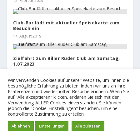
12. Februar 2023
Club-Bar lädt mit aktueller Speisekarte zum
Besuch ein
14. August 2019
Zielfahrt zum Biller Ruder Club am Samstag,
1.07.2023
27. Juni 2023
Wir verwenden Cookies auf unserer Website, um Ihnen die
bestmögliche Erfahrung zu bieten, indem wir uns an Ihre
Präferenzen und wiederholten Besuche erinnern. Wenn Sie
auf "Alle akzeptieren" klicken, erklären Sie sich mit der
Verwendung ALLER Cookies einverstanden. Sie können
jedoch die "Cookie-Einstellungen" besuchen, um eine
© 2023
Der Hamburger und Germania Ruder Club
kontrollierte Zustimmung zu erteilen.
Impressum und Spendenkonto
Datenschutzerklärung
Ablehnen
Einstellungen
Alle zulassen