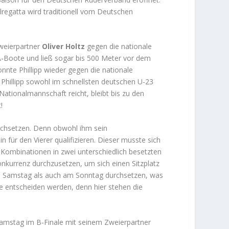
regatta wird traditionell vom Deutschen
weierpartner
Oliver Holtz
gegen die nationale
 A-Boote und ließ sogar bis 500 Meter vor dem
nte Phillipp wieder gegen die nationale
 Phillipp sowohl im schnellsten deutschen U-23
ationalmannschaft reicht, bleibt bis zu den
!
rchsetzen. Denn obwohl ihm sein
n für den Vierer qualifizieren. Dieser musste sich
 Kombinationen in zwei unterschiedlich besetzten
onkurrenz durchzusetzen, um sich einen Sitzplatz
am Samstag als auch am Sonntag durchsetzen, was
e entscheiden werden, denn hier stehen die
amstag im B-Finale mit seinem Zweierpartner