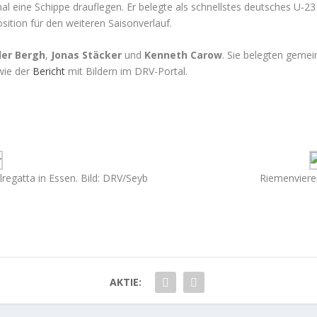
 eine Schippe drauflegen. Er belegte als schnellstes deutsches U-23
sition für den weiteren Saisonverlauf.
 der Bergh
,
Jonas Stäcker
und
Kenneth Carow
. Sie belegten gemei
wie der
Bericht
mit Bildern im DRV-Portal.
egatta in Essen. Bild: DRV/Seyb
Riemenvierer
AKTIE: