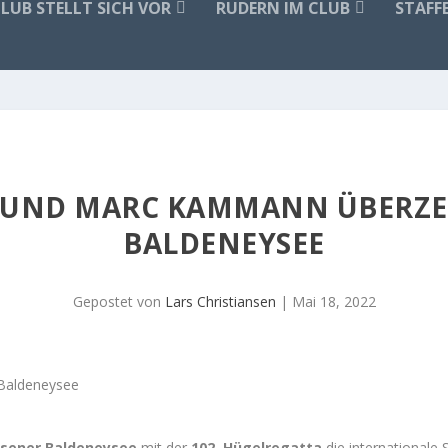
CLUB STELLT SICH VOR
RUDERN IM CLUB
STAFF
E UND MARC KAMMANN ÜBERZ
BALDENEYSEE
Gepostet von
Lars Christiansen
|
Mai 18, 2022
ssener Baldeneysee
mit der
102. Hügelregatta
die internationale