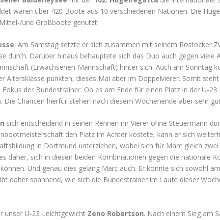
ldet waren über 420 Boote aus 10 verschiedenen Nationen. Die Hügel
Mittel-/und Großboote genutzt.
Dosse
. Am Samstag setzte er sich zusammen mit seinem Rostocker Z
asse durch. Darüber hinaus behauptete sich das Duo auch gegen viele
nnschaft (Erwachsenen-Mannschaft) hinter sich. Auch am Sonntag kon
er Altersklasse punkten, dieses Mal aber im Doppelvierer. Somit steht
Fokus der Bundestrainer. Ob es am Ende für einen Platz in der U-23 N
 Die Chancen hierfür stehen nach diesem Wochenende aber sehr gut
n
sich entscheidend in seinen Rennen im Vierer ohne Steuermann du
nbootmeisterschaft den Platz im Achter kostete, kann er sich weiterhi
ftsbildung in Dortmund unterziehen, wobei sich für Marc gleich zwei
 es daher, sich in diesen beiden Kombinationen gegen die nationale K
u können. Und genau dies gelang Marc auch. Er konnte sich sowohl 
ibt daher spannend, wie sich die Bundestrainer im Laufe dieser Woch
für unser U-23 Leichtgewicht
Zeno Robertson
. Nach einem Sieg am S