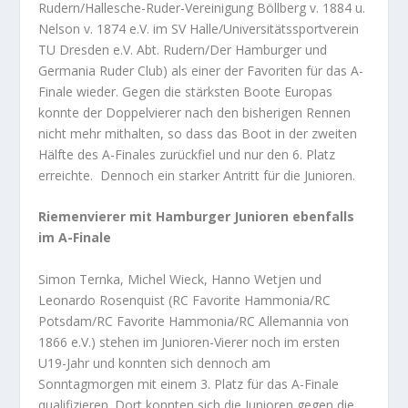
Rudern/Hallesche-Ruder-Vereinigung Böllberg v. 1884 u.
Nelson v. 1874 e.V. im SV Halle/Universitätssportverein
TU Dresden e.V. Abt. Rudern/Der Hamburger und
Germania Ruder Club) als einer der Favoriten für das A-
Finale wieder. Gegen die stärksten Boote Europas
konnte der Doppelvierer nach den bisherigen Rennen
nicht mehr mithalten, so dass das Boot in der zweiten
Hälfte des A-Finales zurückfiel und nur den 6. Platz
erreichte. Dennoch ein starker Antritt für die Junioren.
Riemenvierer mit Hamburger Junioren ebenfalls
im A-Finale
Simon Ternka, Michel Wieck, Hanno Wetjen und
Leonardo Rosenquist (RC Favorite Hammonia/RC
Potsdam/RC Favorite Hammonia/RC Allemannia von
1866 e.V.) stehen im Junioren-Vierer noch im ersten
U19-Jahr und konnten sich dennoch am
Sonntagmorgen mit einem 3. Platz für das A-Finale
qualifizieren. Dort konnten sich die Junioren gegen die