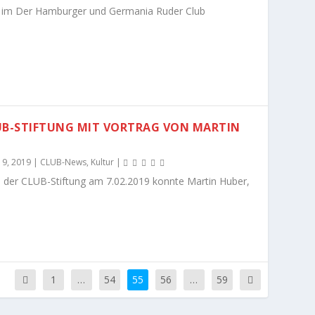
en im Der Hamburger und Germania Ruder Club
UB-STIFTUNG MIT VORTRAG VON MARTIN
 9, 2019
|
CLUB-News
,
Kultur
|
n der CLUB-Stiftung am 7.02.2019 konnte Martin Huber,
1
…
54
55
56
…
59