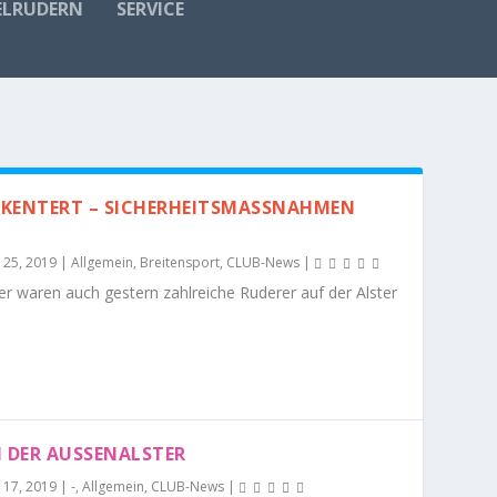
ELRUDERN
SERVICE
EKENTERT – SICHERHEITSMASSNAHMEN W
 25, 2019
|
Allgemein
,
Breitensport
,
CLUB-News
|
er waren auch gestern zahlreiche Ruderer auf der Alster
DER AUSSENALSTER
 17, 2019
|
-
,
Allgemein
,
CLUB-News
|