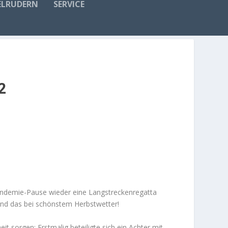
ELRUDERN
SERVICE
2
ndemie-Pause wieder eine Langstreckenregatta
und das bei schönstem Herbstwetter!
t sorgen: Erstmalig beteiligte sich ein Achter mit