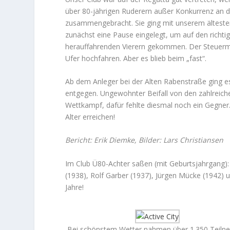
über 80-jährigen Ruderern außer Konkurrenz an di
zusammengebracht. Sie ging mit unserem ältest
zunächst eine Pause eingelegt, um auf den richtig
herauffahrenden Vierern gekommen. Der Steuerm
Ufer hochfahren. Aber es blieb beim „fast“.
Ab dem Anleger bei der Alten Rabenstraße ging e
entgegen. Ungewohnter Beifall von den zahlreiche
Wettkampf, dafür fehlte diesmal noch ein Gegner
Alter erreichen!
Bericht: Erik Diemke, Bilder: Lars Christiansen
Im Club Ü80-Achter saßen (mit Geburtsjahrgang):
(1938), Rolf Garber (1937), Jürgen Mücke (1942)
Jahre!
Bei schönstem Wetter nahmen über 1.350 Teiln