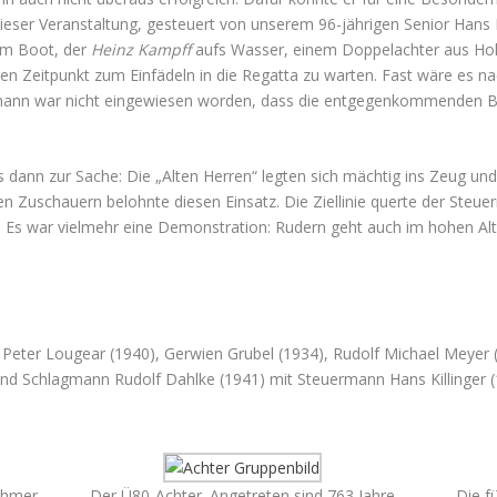
eser Veranstaltung, gesteuert von unserem 96-jährigen Senior Hans K
em Boot, der
Heinz Kampff
aufs Wasser, einem Doppelachter aus Ho
en Zeitpunkt zum Einfädeln in die Regatta zu warten. Fast wäre es na
ann war nicht eingewiesen worden, dass die entgegenkommenden Boo
s dann zur Sache: Die „Alten Herren“ legten sich mächtig ins Zeug u
n Zuschauern belohnte diesen Einsatz. Die Ziellinie querte der Steu
. Es war vielmehr eine Demonstration: Rudern geht auch im hohen Al
 Peter Lougear (1940), Gerwien Grubel (1934), Rudolf Michael Meyer 
 und Schlagmann Rudolf Dahlke (1941) mit Steuermann Hans Killinger 
ehmer
Der Ü80-Achter. Angetreten sind 763 Jahre
Die f