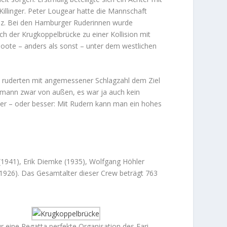
illinger. Peter Lougear hatte die Mannschaft
lz. Bei den Hamburger Ruderinnen wurde
ch der Krugkoppelbrücke zu einer Kollision mit
te – anders als sonst – unter dem westlichen
nd ruderten mit angemessener Schlagzahl dem Ziel
ermann zwar von außen, es war ja auch kein
ter – oder besser: Mit Rudern kann man ein hohes
(1941), Erik Diemke (1935), Wolfgang Höhler
(1926). Das Gesamtalter dieser Crew beträgt 763
ür eine Regatta perfekte Organisation des Fari-