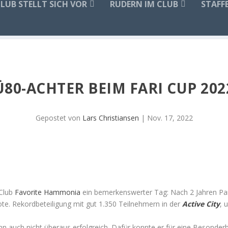
CLUB STELLT SICH VOR
RUDERN IM CLUB
STAFF
Ü80-ACHTER BEIM FARI CUP 202
Gepostet von
Lars Christiansen
|
Nov. 17, 2022
-Club
Favorite Hammonia
ein bemerkenswerter Tag: Nach 2 Jahren Pa
ote. Rekordbeteiligung mit gut 1.350 Teilnehmern in der
Active City
, 
n auch nicht überaus erfolgreich. Dafür konnte er für eine Besonderhei