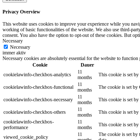
Privacy Overview
This website uses cookies to improve your experience while you navigat
working of basic functionalities of the website. We also use third-pa
consent. You also have the option to opt-out of these cookies. But op
Necessary
Necessary
immer aktiv
Necessary cookies are absolutely essential for the website to function
Cookie
Dauer
11
cookielawinfo-checkbox-analytics
This cookie is set b
months
11
cookielawinfo-checkbox-functional
The cookie is set by
months
11
cookielawinfo-checkbox-necessary
This cookie is set b
months
11
cookielawinfo-checkbox-others
This cookie is set b
months
cookielawinfo-checkbox-
11
This cookie is set b
performance
months
11
The cookie is set by
viewed_cookie_policy
months
data.