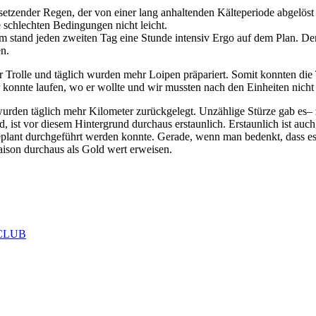
tzender Regen, der von einer lang anhaltenden Kälteperiode abgelöst 
 schlechten Bedingungen nicht leicht.
 stand jeden zweiten Tag eine Stunde intensiv Ergo auf dem Plan. Der b
n.
 Trolle und täglich wurden mehr Loipen präpariert. Somit konnten die
der konnte laufen, wo er wollte und wir mussten nach den Einheiten nich
 wurden täglich mehr Kilometer zurückgelegt. Unzählige Stürze gab e
d, ist vor diesem Hintergrund durchaus erstaunlich. Erstaunlich ist auc
plant durchgeführt werden konnte. Gerade, wenn man bedenkt, dass es n
aison durchaus als Gold wert erweisen.
m CLUB