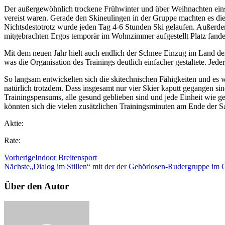
Der außergewöhnlich trockene Frühwinter und über Weihnachten einse
vereist waren. Gerade den Skineulingen in der Gruppe machten es die
Nichtsdestotrotz wurde jeden Tag 4-6 Stunden Ski gelaufen. Außerdem
mitgebrachten Ergos temporär im Wohnzimmer aufgestellt Platz fande
Mit dem neuen Jahr hielt auch endlich der Schnee Einzug im Land der
was die Organisation des Trainings deutlich einfacher gestaltete. Je
So langsam entwickelten sich die skitechnischen Fähigkeiten und es
natürlich trotzdem. Dass insgesamt nur vier Skier kaputt gegangen sin
Trainingspensums, alle gesund geblieben sind und jede Einheit wie ge
könnten sich die vielen zusätzlichen Trainingsminuten am Ende der S
Aktie:
Rate:
Vorherige
Indoor Breitensport
Nächste
„Dialog im Stillen“ mit der der Gehörlosen-Rudergruppe i
Über den Autor