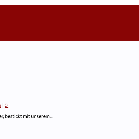
n
|
0
|
, bestickt mit unserem...