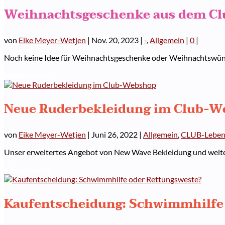
Weihnachtsgeschenke aus dem C
von
Eike Meyer-Wetjen
|
Nov. 20, 2023
|
-
,
Allgemein
|
0
|
Noch keine Idee für Weihnachtsgeschenke oder Weihnachtswünsc
Weiterlesen
Neue Ruderbekleidung im Club-W
von
Eike Meyer-Wetjen
|
Juni 26, 2022
|
Allgemein
,
CLUB-Lebe
Unser erweitertes Angebot von New Wave Bekleidung und weiter
Weiterlesen
Kaufentscheidung: Schwimmhilfe 