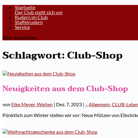
Startseite
Der Club stellt sich vor
Rudern im Club
Staffelrudern
Service
Seite auswählen
Schlagwort:
Club-Shop
Neuigkeiten aus dem Club-Shop
von
Eike Meyer-Wetjen
|
Dez. 7, 2023
|
-
,
Allgemein
,
CLUB-Lebe
Pünktlich zum Winter stellen wir vor: Neue Mützen von Elbsticker
Weiterlesen