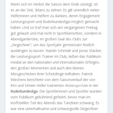
Wenn sich im Herbst die Saison dem Ende zuneigt, ist
es an der Zeit, Bilanz zu ziehen: Es gilt unendlich vielen
Helferinnen und Helfern zu danken, deren Engagement
Leistungssport und Ruderbundesliga möglich gemacht
haben. Und so traf man sich am vergangenen Freitag
gut gelaunt und mal nicht in Sportklamotten, sondern in
Abendgarderobe, im großen Saal des Clubs zur
„Siegesfeier“, um das Sportjahr gemeinsam festlich
ausklingen zu lassen. Nando Schmidt und Jonas Stäcker,
die Leistungssport-Trainer im Club, ließen das Publikum
medial an den nationalen und internationalen Erfolgen,
den großen Momenten und auch den kleinen
Missgeschicken ihrer Schützlinge teilhaben. Patrick
Wiechens berichtete von dem Saisonverlauf der von
ihm und Ortwin Höller trainierten
Alstersprinter
in der
Ruderbundesliga
. Die Sportlerinnen und Sportler wurden
vom Publikum gebührend gefeiert, bevor man im
inoffiziellen Teil des Abends das Tanzbein schwang. Es
war eine unterhaltsame und schwungvolle Siegesfeier