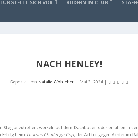
CLUB STELLT SICH VOR
RUDERN IM CLUB
STAFF
NACH HENLEY!
Gepostet von
Natalie Wohlleben
|
Mai 3, 2024
|
m Steg anzutreffen, werkeln auf dem Dachboden oder erzählen in der 
in Erfolg beim
Thames Challenge Cup
, der Achter gegen Achter im 