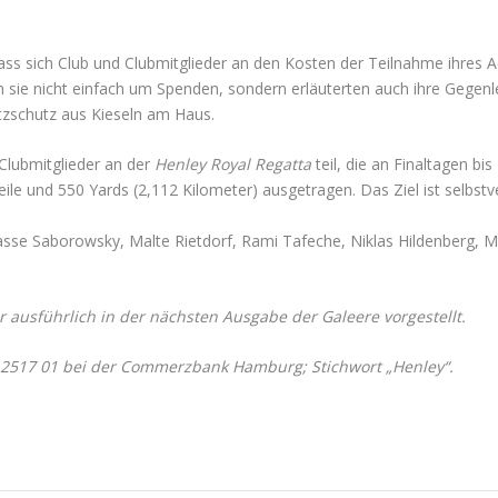
ss sich Club und Clubmitglieder an den Kosten der Teilnahme ihres Ac
 sie nicht einfach um Spenden, sondern erläuterten auch ihre Gegenl
tzschutz aus Kieseln am Haus.
Clubmitglieder an der
Henley Royal Regatta
teil, die an Finaltagen b
ile und 550 Yards (2,112 Kilometer) ausgetragen. Das Ziel ist selbstve
se Saborowsky, Malte Rietdorf, Rami Tafeche, Niklas Hildenberg, Ma
 ausführlich in der nächsten Ausgabe der Galeere vorgestellt.
2517 01 bei der Commerzbank Hamburg; Stichwort „Henley“.