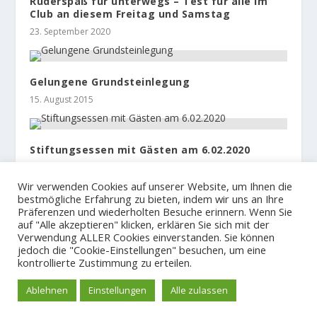
Ruderspaß für unterwegs – Test für alle im
Club an diesem Freitag und Samstag
23. September 2020
Gelungene Grundsteinlegung
15. August 2015
Stiftungsessen mit Gästen am 6.02.2020
16. Januar 2020
Wir verwenden Cookies auf unserer Website, um Ihnen die
bestmögliche Erfahrung zu bieten, indem wir uns an Ihre
Präferenzen und wiederholten Besuche erinnern. Wenn Sie
auf "Alle akzeptieren" klicken, erklären Sie sich mit der
Verwendung ALLER Cookies einverstanden. Sie können
jedoch die "Cookie-Einstellungen" besuchen, um eine
© 2023
Der Hamburger und Germania Ruder Club
kontrollierte Zustimmung zu erteilen.
Impressum und Spendenkonto
Datenschutzerklärung
Ablehnen
Einstellungen
Alle zulassen