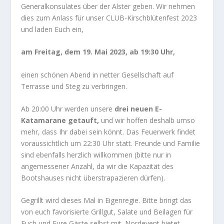
Generalkonsulates über der Alster geben. Wir nehmen
dies zum Anlass für unser CLUB-Kirschblütenfest 2023
und laden Euch ein,
am Freitag, dem 19. Mai 2023, ab 19:30 Uhr,
einen schönen Abend in netter Gesellschaft auf
Terrasse und Steg zu verbringen.
Ab 20:00 Uhr werden unsere
drei neuen E-
Katamarane getauft,
und wir hoffen deshalb umso
mehr, dass Ihr dabei sein könnt. Das Feuerwerk findet
voraussichtlich um 22:30 Uhr statt. Freunde und Familie
sind ebenfalls herzlich willkommen (bitte nur in
angemessener Anzahl, da wir die Kapazität des
Bootshauses nicht überstrapazieren dürfen).
Gegrillt wird dieses Mal in Eigenregie. Bitte bringt das
von euch favorisierte Grillgut, Salate und Beilagen für
Euch und Eure Gäste selbst mit. Nordevent bietet