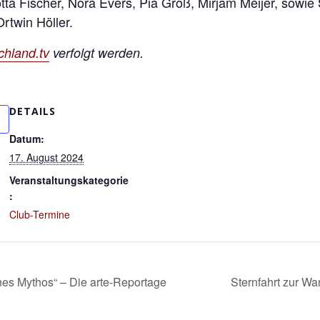
a Fischer, Nora Evers, Pia Groß, Mirjam Meijer, sowie 
rtwin Höller.
chland.tv
verfolgt werden.
DETAILS
Datum:
17. August 2024
Veranstaltungskategorie
:
Club-Termine
nes Mythos“ – Die arte-Reportage
Sternfahrt zur Wa