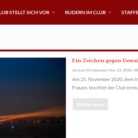
LUB STELLT SICH VOR
RUDERN IM CLUB
STAFF
Ein Zeichen gegen Gewa
von
Lars Christiansen
|
Nov. 25, 2020
|
Al
Am 25. November 2020, dem Int
Frauen, leuchtet der Club erne
Weiterlesen