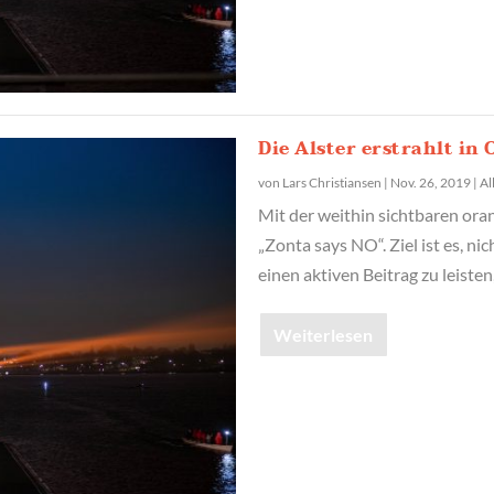
Die Alster erstrahlt in
von
Lars Christiansen
|
Nov. 26, 2019
|
Al
Mit der weithin sichtbaren ora
„Zonta says NO“. Ziel ist es, n
einen aktiven Beitrag zu leist
Weiterlesen