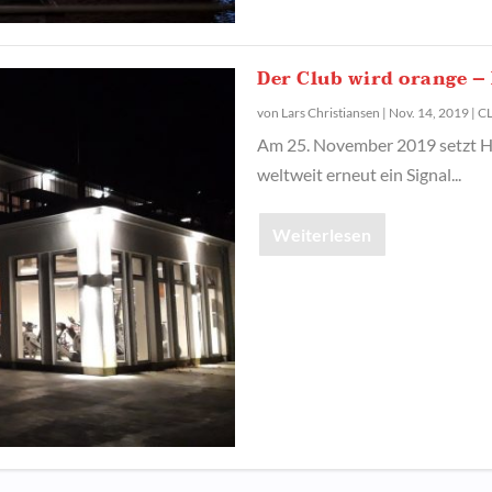
Der Club wird orange –
von
Lars Christiansen
|
Nov. 14, 2019
|
C
Am 25. November 2019 setzt H
weltweit erneut ein Signal...
Weiterlesen