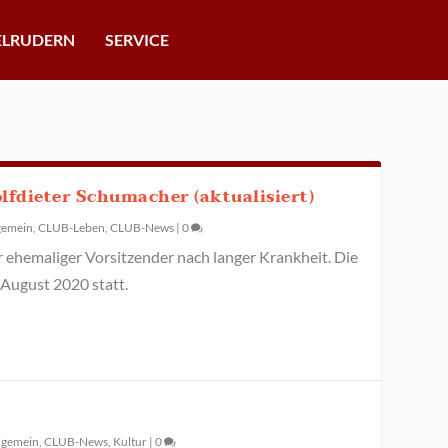
ELRUDERN
SERVICE
lfdieter Schumacher (aktualisiert)
gemein
,
CLUB-Leben
,
CLUB-News
|
0
r ehemaliger Vorsitzender nach langer Krankheit. Die
August 2020 statt.
lgemein
,
CLUB-News
,
Kultur
|
0