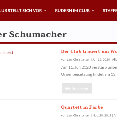
LUB STELLT SICH VOR
RUDERN IM CLUB
STAFF
er Schumacher
Der Club trauert um Wo
von
Lars Christiansen
|
Juli 12, 2020
|
All
Am 11. Juli 2020 verstarb unse
Urnenbeisetzung findet am 13. 
Weiterlesen
Quartett in Farbe
von
Lars Christiansen
|
Nov. 20, 2019
|
Al