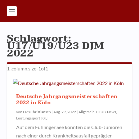
Schlagwort:
U17/U19/U23 DJM
2022
Deutsche Jahrgangsmeisterschaften
2022 in Köln
von
Lars Christiansen
|
Aug. 29, 2022
|
Allgemein
,
CLUB-News
,
Leistungssport
|
0
Auf dem Fühlinger See konnten die Club-Junioren
nach einer durch Krankheitsausfall geprägten