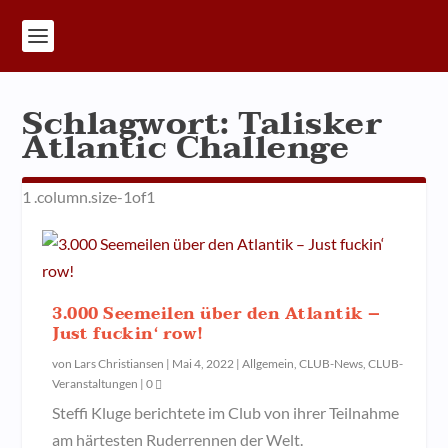
Schlagwort:
Talisker
Atlantic Challenge
3.000 Seemeilen über den Atlantik –
Just fuckin‘ row!
von
Lars Christiansen
|
Mai 4, 2022
|
Allgemein
,
CLUB-News
,
CLUB-
Veranstaltungen
|
0
Steffi Kluge berichtete im Club von ihrer Teilnahme
am härtesten Ruderrennen der Welt.