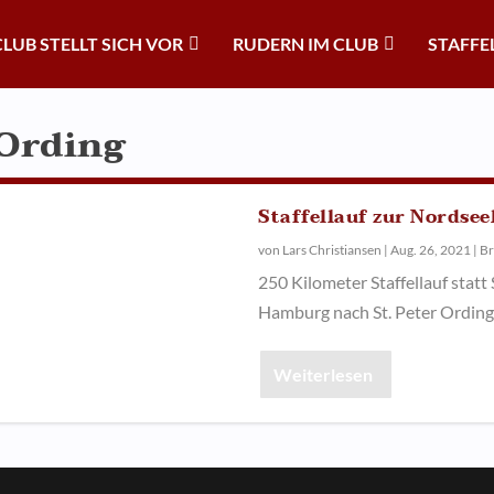
CLUB STELLT SICH VOR
RUDERN IM CLUB
STAFFE
 Ording
Staffellauf zur Nordse
von
Lars Christiansen
|
Aug. 26, 2021
|
Br
250 Kilometer Staffellauf statt
Hamburg nach St. Peter Ording
Weiterlesen