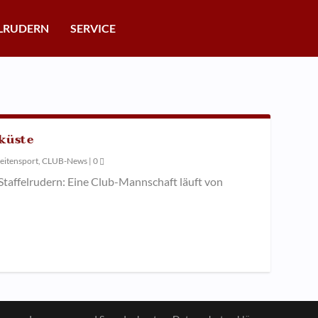
LRUDERN
SERVICE
eküste
eitensport
,
CLUB-News
|
0
 Staffelrudern: Eine Club-Mannschaft läuft von