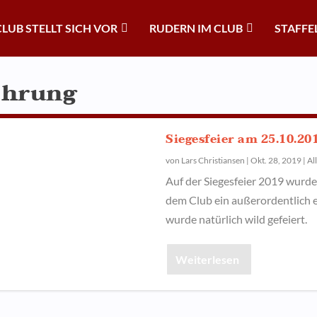
CLUB STELLT SICH VOR
RUDERN IM CLUB
STAFFE
ehrung
Siegesfeier am 25.10.20
von
Lars Christiansen
|
Okt. 28, 2019
|
Al
Auf der Siegesfeier 2019 wurden
dem Club ein außerordentlich e
wurde natürlich wild gefeiert.
Weiterlesen