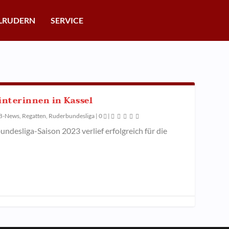
LRUDERN
SERVICE
rinterinnen in Kassel
B-News
,
Regatten
,
Ruderbundesliga
|
0
|
ndesliga-Saison 2023 verlief erfolgreich für die