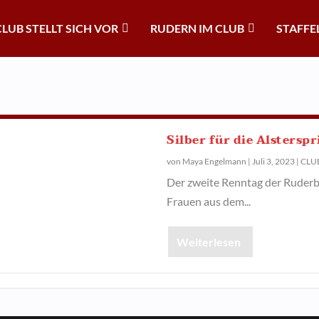
CLUB STELLT SICH VOR
RUDERN IM CLUB
STAFFE
Silber für die Alstersp
von
Maya Engelmann
|
Juli 3, 2023
|
CLU
Der zweite Renntag der Ruderbu
Frauen aus dem...
Weiterlesen