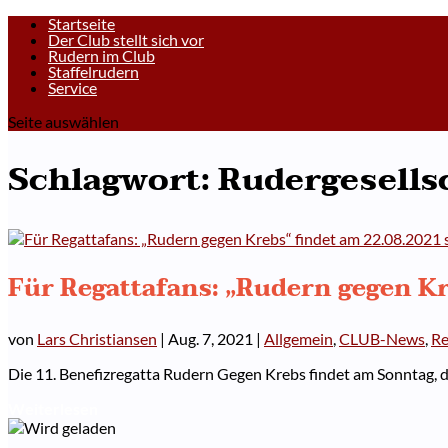
Startseite
Der Club stellt sich vor
Rudern im Club
Staffelrudern
Service
Seite auswählen
Schlagwort:
Rudergesells
Für Regattafans: „Rudern gegen Kr
von
Lars Christiansen
|
Aug. 7, 2021
|
Allgemein
,
CLUB-News
,
Re
Die 11. Benefizregatta Rudern Gegen Krebs findet am Sonntag, de
Weiterlesen