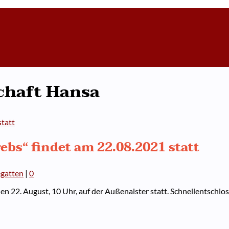
chaft Hansa
ebs“ findet am 22.08.2021 statt
gatten
|
0
n 22. August, 10 Uhr, auf der Außenalster statt. Schnellentschlo