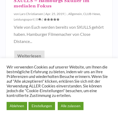
SXULLS – Hamburgs Skuller im
medialen Fokus
von
Lars Christiansen
|
Apr. 25, 2019
|
-
,
Allgemein
,
CLUB-News
,
Leistungssport
|
0
|
Viele von Euch werden bereits von SXULLS gehört
haben. Hamburger Filmemacher von Close
Distance...
Weiterlesen
Wir verwenden Cookies auf unserer Website, um Ihnen die
bestmögliche Erfahrung zu bieten, indem wir uns an Ihre
Präferenzen und wiederholten Besuche erinnern. Wenn Sie
auf "Alle akzeptieren" klicken, erklären Sie sich mit der
© 2023
Der Hamburger und Germania Ruder Club
Verwendung ALLER Cookies einverstanden. Sie können
jedoch die "Cookie-Einstellungen" besuchen, um eine
Impressum und Spendenkonto
Datenschutzerklärung
kontrollierte Zustimmung zu erteilen.
Ablehnen
Einstellungen
Alle zulassen