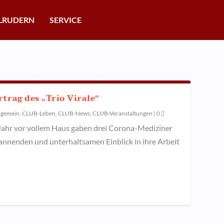
LRUDERN
SERVICE
trag des „Trio Virale“
lgemein
,
CLUB-Leben
,
CLUB-News
,
CLUB-Veranstaltungen
|
0
 Jahr vor vollem Haus gaben drei Corona-Mediziner
annenden und unterhaltsamen Einblick in ihre Arbeit