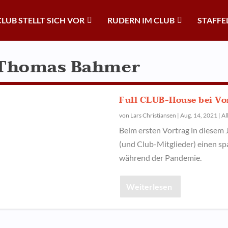
CLUB STELLT SICH VOR
RUDERN IM CLUB
STAFFE
. Thomas Bahmer
Full CLUB-House bei Vor
von
Lars Christiansen
|
Aug. 14, 2021
|
Al
Beim ersten Vortrag in diesem
(und Club-Mitglieder) einen sp
während der Pandemie.
Weiterlesen