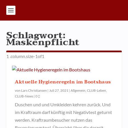
Schlagwort:
Maskenpflicht
Aktuelle Hygieneregeln im Bootshaus
von
Lars Christiansen
|
Juli 27, 2021
|
Allgemein
,
CLUB-Leben
,
CLUB-News
|
0
Duschen und und Umkleiden kehren zurück. Und
im Kraftraum darf künftig mit Negativtest geturnt
werden. Kraftraumbesucher nutzen das
Reservierungstool. Übersicht über die derzeit