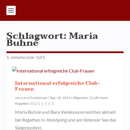
Schlagwort:
Maria
Buhné
International erfolgreiche Club-
Frauen
von
Lars Christiansen
|
Sep. 18, 2019
|
Allgemein
,
CLUB-News
,
Regatten
|
0
|
Maria Buhné und Bara Varekova erreichten aktuell
bei Regatten in Jönköping und am Velencer See das
Siegerpodest.