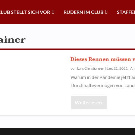
CLUB STELLT SICH VOR
RUDERN IM CLUB
STAFFE
ainer
Dieses Rennen müssen 
von
Lars Christiansen
|
Jan. 21, 2021
|
Al
Warum in der Pandemie jetzt au
Durchhaltevermögen von Lande
Weiterlesen