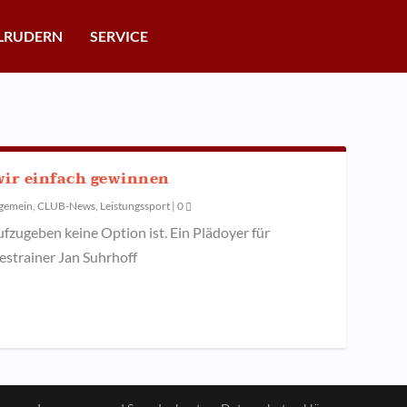
LRUDERN
SERVICE
wir einfach gewinnen
lgemein
,
CLUB-News
,
Leistungssport
|
0
fzugeben keine Option ist. Ein Plädoyer für
strainer Jan Suhrhoff