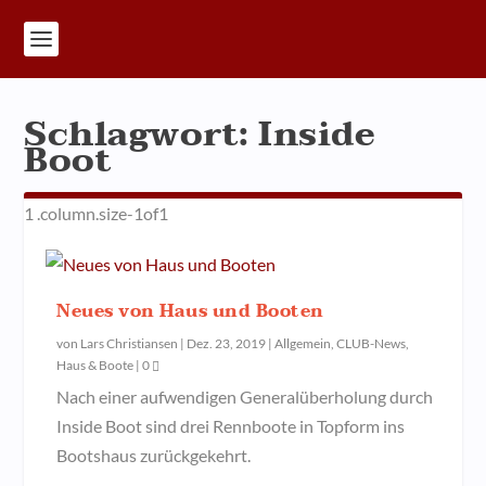
Schlagwort:
Inside
Boot
Neues von Haus und Booten
von
Lars Christiansen
|
Dez. 23, 2019
|
Allgemein
,
CLUB-News
,
Haus & Boote
|
0
Nach einer aufwendigen Generalüberholung durch
Inside Boot sind drei Rennboote in Topform ins
Bootshaus zurückgekehrt.