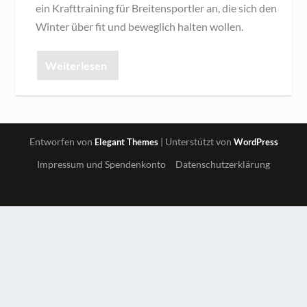
ein Krafttraining für Breitensportler an, die sich den
Winter über fit und beweglich halten wollen.
Weiterlesen
Entworfen von
| Unterstützt von
Elegant Themes
WordPress
Impressum und Spendenkonto
Datenschutzerklärung