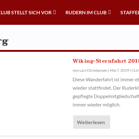
CLUB STELLT SICH VOR
RUDERN IM CLUB
STAFFE
rg
Wiking-Sternfahrt 2018
von
Lars Christiansen
|
Mai 7, 2019
|
CLU
Diese Wanderfahrt ist immer et
wieder stattfindet. Der Ruder
gepflegte Doppelmitgliedscha
immer wieder möglich.
Weiterlesen