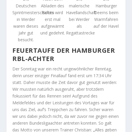
Deutschen
Abladen des
malerische
Hamburger
Sprintmeisterschaften
Boots wird
Havellandschaft
Deerns beim
in Werder
erst mal
bei Werder
Warmfahren
waren dieses
aufgewärmt
als
auf der Havel
Jahr gut
und gedehnt.
Regattastrecke
besucht.
FEUERTAUFE DER HAMBURGER
RBL-ACHTER
Der Sonntag war ein recht ungewöhnlicher Renntag,
denn unser einziger Finallauf fand erst um 17:34 Uhr
statt. Daher musste die Zeit davor gut genutzt werden:
Wir mussten natürlich ausgeruht, aber trotzdem
fokussiert für das Rennen sein! Aufgrund des
Meldefeldes und der Leistungen des Vortages war für
uns das Ziel, auf’s Treppchen zu fahren. Sicher waren
wir uns dabei jedoch nicht, da wir zuvor nie gegen einen
anderen Bundesligaachter antreten konnten. So galt
das Motto von unserem Trainer Christian: „Alles geben