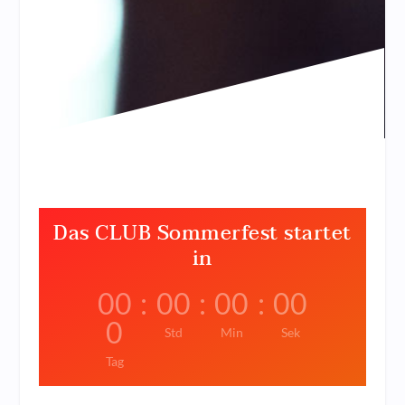
Das CLUB Sommerfest startet
in
00
:
00
:
00
:
00
0
Std
Min
Sek
Tag