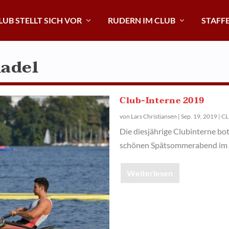
LUB STELLT SICH VOR
RUDERN IM CLUB
STAFF
adel
Club-Interne 2019
von
Lars Christiansen
|
Sep. 19, 2019
|
CL
Die diesjährige Clubinterne bo
schönen Spätsommerabend im 
Weiterlesen