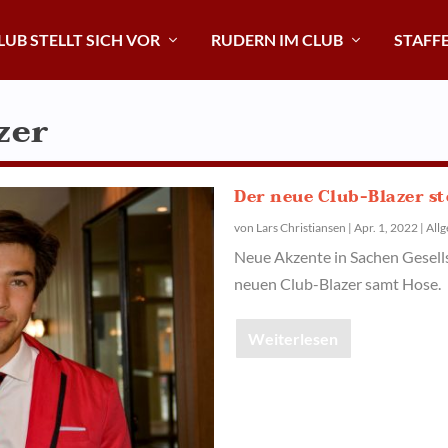
LUB STELLT SICH VOR
RUDERN IM CLUB
STAFF
zer
Der neue Club-Blazer st
von
Lars Christiansen
|
Apr. 1, 2022
|
All
Neue Akzente in Sachen Gesell
neuen Club-Blazer samt Hose.
Weiterlesen