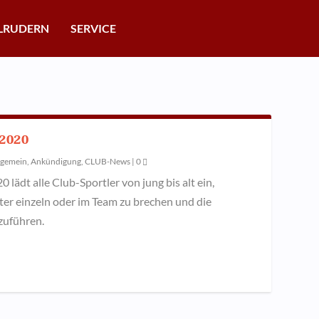
LRUDERN
SERVICE
.2020
lgemein
,
Ankündigung
,
CLUB-News
|
0
lädt alle Club-Sportler von jung bis alt ein,
r einzeln oder im Team zu brechen und die
zuführen.