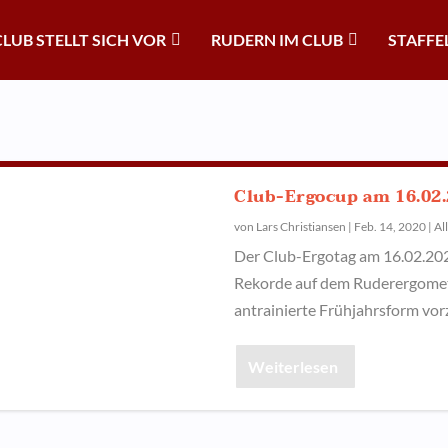
CLUB STELLT SICH VOR
RUDERN IM CLUB
STAFFE
Club-Ergocup am 16.02
von
Lars Christiansen
|
Feb. 14, 2020
|
Al
Der Club-Ergotag am 16.02.2020 
Rekorde auf dem Ruderergomete
antrainierte Frühjahrsform vor
Weiterlesen